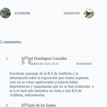
ts
se
gr
bo
ed
ail
m
A
ng
a
ok
In
pa
ANTERIOR
SIGUIENTE
pp
er
m
rti
r
2 comentarios
Manuel Domínguez González
29 DE MARZO DE 2026 / 20:24
RESPONDER
Excelente reportaje de la R.F.de Artillería y la
información sobre la exposición que estaba expuesta,
creo (si no estoy equivocado) q todavía habrá
dependencias y maquinarias que no se han restaurado, x
lo q se hará más llamativa su visita a ésta R.F.de
Artillería, enhorabuena.
Gregorio de los Santos