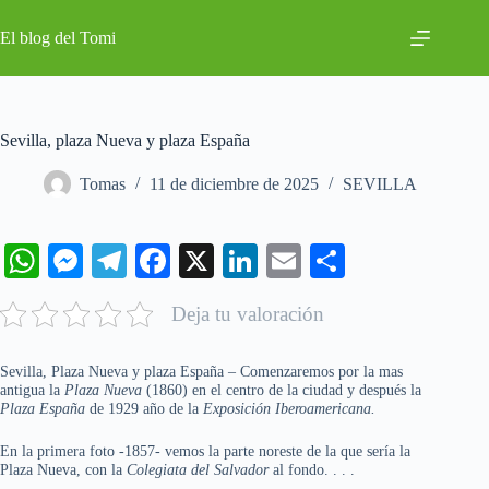
Saltar
al
El blog del Tomi
contenido
Sevilla, plaza Nueva y plaza España
Tomas
11 de diciembre de 2025
SEVILLA
W
M
Te
Fa
X
Li
E
C
ha
es
le
ce
nk
m
o
Deja tu valoración
ts
se
gr
bo
ed
ail
m
A
ng
a
ok
In
pa
Sevilla, Plaza Nueva y plaza España – Comenzaremos por la mas
antigua la
pp
Plaza Nueva
er
m
(1860) en el centro de la ciudad y después la
rti
Plaza España
de 1929 año de la
Exposición Iberoamericana.
r
En la primera foto -1857- vemos la parte noreste de la que sería la
Plaza Nueva, con la
Colegiata del Salvador
al fondo. . . .