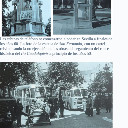
Las cabinas de teléfono se comenzaron a poner en Sevilla a finales de
los años 60. La foto de la estatua de
San Fernando
, con un cartel
reivindicando la no ejecución de las obras del cegamiento del cauce
histórico del
río Guadalquivir
a principio de los años 50.