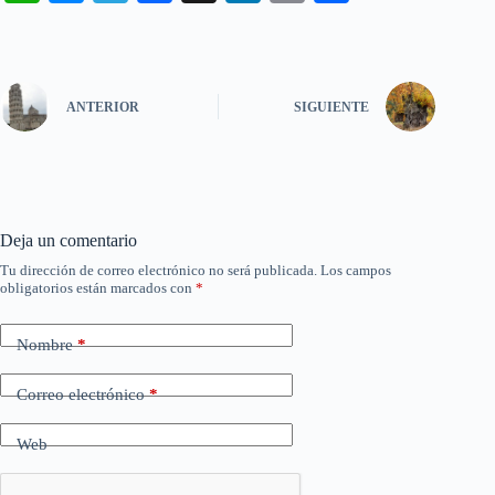
ha
es
le
ce
nk
m
o
ts
se
gr
bo
ed
ail
m
A
ng
a
ok
In
pa
ANTERIOR
SIGUIENTE
pp
er
m
rti
r
Deja un comentario
Tu dirección de correo electrónico no será publicada.
Los campos
obligatorios están marcados con
*
Nombre
*
Correo electrónico
*
Web