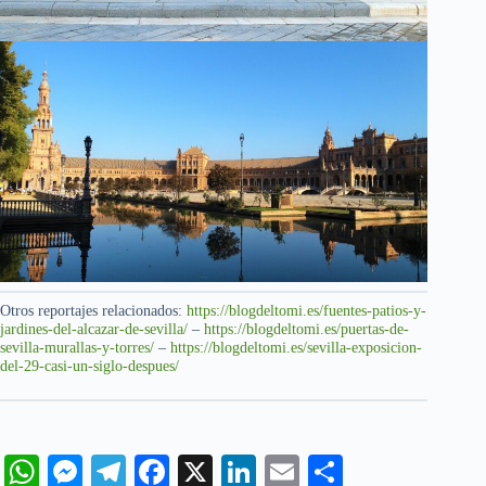
Otros reportajes relacionados:
https://blogdeltomi.es/fuentes-patios-y-
jardines-del-alcazar-de-sevilla/
–
https://blogdeltomi.es/puertas-de-
sevilla-murallas-y-torres/
–
https://blogdeltomi.es/sevilla-exposicion-
del-29-casi-un-siglo-despues/
W
M
Te
Fa
X
Li
E
C