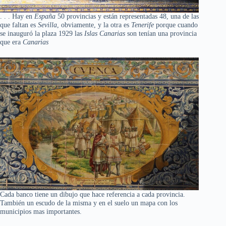
. . . Hay en
España
50 provincias y están representadas 48, una de las
que faltan es
Sevilla
, obviamente, y la otra es
Tenerife
porque cuando
se inauguró la plaza 1929 las
Islas Canarias
son tenían una provincia
que era
Canarias
Cada banco tiene un dibujo que hace referencia a cada provincia.
También un escudo de la misma y en el suelo un mapa con los
municipios mas importantes.