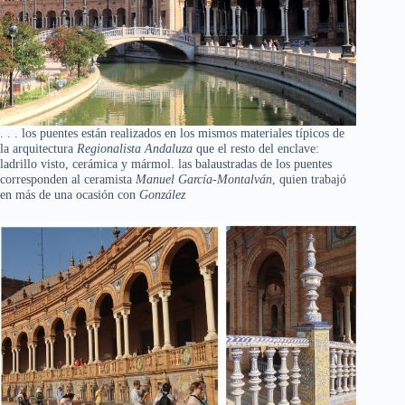
. . . los puentes están realizados en los mismos materiales típicos de
la arquitectura
Regionalista Andaluza
que el resto del enclave:
ladrillo visto, cerámica y mármol. las balaustradas de los puentes
corresponden al ceramista
Manuel García-Montalván
, quien trabajó
en más de una ocasión con
González