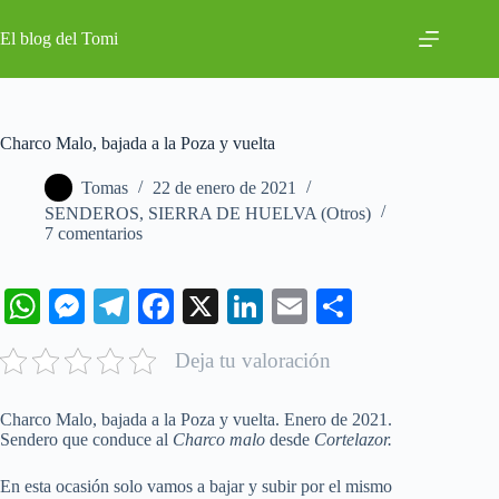
Saltar
al
El blog del Tomi
contenido
Charco Malo, bajada a la Poza y vuelta
Tomas
22 de enero de 2021
SENDEROS
,
SIERRA DE HUELVA (Otros)
7 comentarios
W
M
Te
Fa
X
Li
E
C
ha
es
le
ce
nk
m
o
Deja tu valoración
ts
se
gr
bo
ed
ail
m
A
ng
a
ok
In
pa
Charco Malo, bajada a la Poza y vuelta. Enero de 2021.
pp
er
m
rti
Sendero que conduce al
Charco malo
desde
Cortelazor.
r
En esta ocasión solo vamos a bajar y subir por el mismo