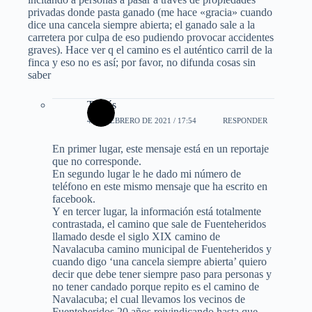
privadas donde pasta ganado (me hace «gracia» cuando
dice una cancela siempre abierta; el ganado sale a la
carretera por culpa de eso pudiendo provocar accidentes
graves). Hace ver q el camino es el auténtico carril de la
finca y eso no es así; por favor, no difunda cosas sin
saber
Tomás
4 DE FEBRERO DE 2021 / 17:54
RESPONDER
En primer lugar, este mensaje está en un reportaje
que no corresponde.
En segundo lugar le he dado mi número de
teléfono en este mismo mensaje que ha escrito en
facebook.
Y en tercer lugar, la información está totalmente
contrastada, el camino que sale de Fuenteheridos
llamado desde el siglo XIX camino de
Navalacuba camino municipal de Fuenteheridos y
cuando digo ‘una cancela siempre abierta’ quiero
decir que debe tener siempre paso para personas y
no tener candado porque repito es el camino de
Navalacuba; el cual llevamos los vecinos de
Fuenteheridos 20 años reivindicando hasta que