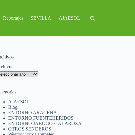
Reportajes
SEVILLA
AJAESOL
rchivos
rchivos
ategorías
AJAESOL
Blog
ENTORNO ARACENA
ENTORNO FUENTEHERIDOS
ENTORNO JABUGO-GALAROZA
OTROS SENDEROS
Pájaros y otros animales