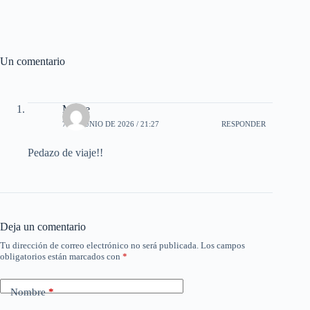
r
Un comentario
Merce
7 DE JUNIO DE 2026 / 21:27
RESPONDER
Pedazo de viaje!!
Deja un comentario
Tu dirección de correo electrónico no será publicada.
Los campos
obligatorios están marcados con
*
Nombre
*