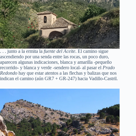
. . . junto a la ermita la
fuente del Aceite
. El camino sigue
ascendiendo por una senda entre las rocas, un poco duro,
aparecen algunas indicaciones, blanca y amarilla -pequeño
recorrido- y blanca y verde -sendero local- al pasar el
Prado
Redondo
hay que estar atentos a las flechas y balizas que nos
indican el camino (aún GR7 + GR-247) hacia Vadillo-Castril.