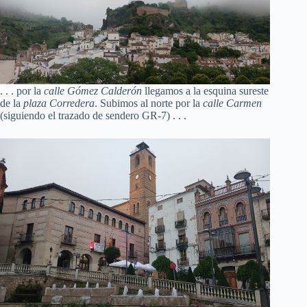
. . . por la
calle Gómez Calderón
llegamos a la esquina sureste
de la
plaza Corredera
. Subimos al norte por la
calle Carmen
(siguiendo el trazado de sendero GR-7) . . .