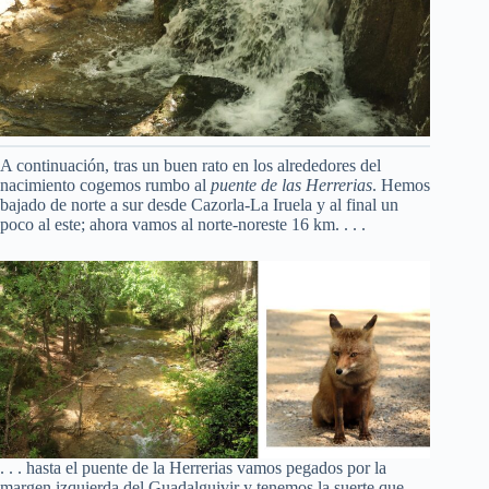
A continuación, tras un buen rato en los alrededores del
nacimiento cogemos rumbo al
puente de las Herrerias
. Hemos
bajado de norte a sur desde Cazorla-La Iruela y al final un
poco al este; ahora vamos al norte-noreste 16 km. . . .
. . . hasta el puente de la Herrerias vamos pegados por la
margen izquierda del Guadalguivir y tenemos la suerte que