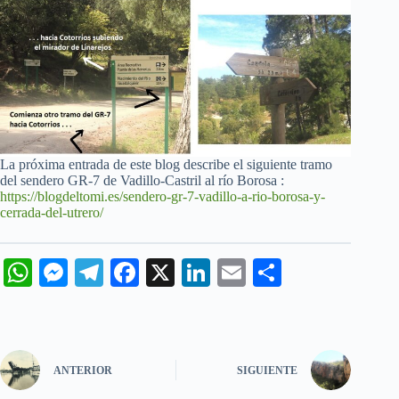
La próxima entrada de este blog describe el siguiente tramo
del sendero GR-7 de Vadillo-Castril al río Borosa :
https://blogdeltomi.es/sendero-gr-7-vadillo-a-rio-borosa-y-
cerrada-del-utrero/
W
M
Te
Fa
X
Li
E
C
ha
es
le
ce
nk
m
o
ts
se
gr
bo
ed
ail
m
A
ng
a
ok
In
pa
ANTERIOR
SIGUIENTE
pp
er
m
rti