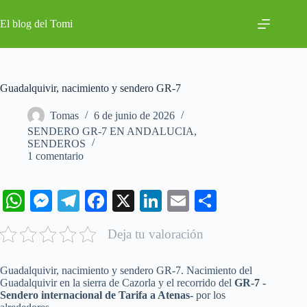
Saltar
al
El blog del Tomi
contenido
Guadalquivir, nacimiento y sendero GR-7
Tomas
6 de junio de 2026
SENDERO GR-7 EN ANDALUCIA
,
SENDEROS
1 comentario
W
M
Te
Fa
X
Li
E
C
ha
es
le
ce
nk
m
o
Deja tu valoración
ts
se
gr
bo
ed
ail
m
A
ng
a
ok
In
pa
Guadalquivir, nacimiento y sendero GR-7. Nacimiento del
pp
er
m
rti
Guadalquivir en la sierra de Cazorla y el recorrido del
GR-7 -
Sendero internacional de Tarifa a Atenas-
por los