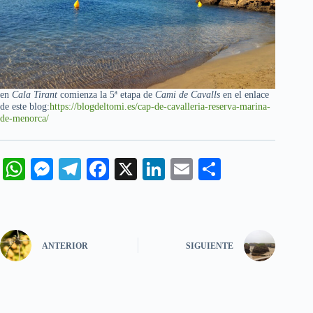
en
Cala Tirant
comienza la 5ª etapa de
Cami de Cavalls
en el enlace
de este blog:
https://blogdeltomi.es/cap-de-cavalleria-reserva-marina-
de-menorca/
W
M
Te
Fa
X
Li
E
C
ha
es
le
ce
nk
m
o
ts
se
gr
bo
ed
ail
m
A
ng
a
ok
In
pa
ANTERIOR
SIGUIENTE
pp
er
m
rti
r