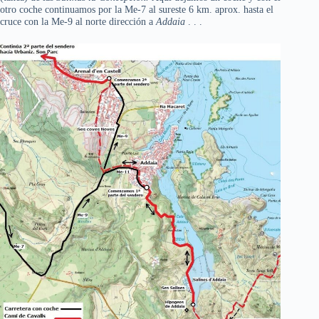
otro coche continuamos por la Me-7 al sureste 6 km. aprox. hasta el
cruce con la Me-9 al norte dirección a
Addaia
. . .