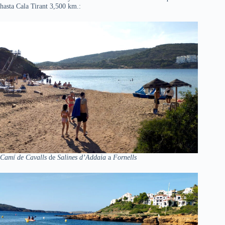
hasta Cala Tirant 3,500 km.:
Camí de Cavalls
de
Salines d’Addaia
a
Fornells