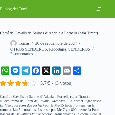
Saltar
al
El blog del Tomi
contenido
Camí de Cavalls de Salines d’Addaia a Fornells (cala Tirant)
Tomas
30 de septiembre de 2024
OTROS SENDEROS
,
Reportajes
,
SENDEROS
2 comentarios
W
M
Te
Fa
X
Li
E
C
ha
es
le
ce
nk
m
o
3.7/5 - (3 votos)
ts
se
gr
bo
ed
ail
m
A
ng
a
ok
In
pa
Camí de Cavalls de Salines d’Addaia a Fornells (cala Tirant) .-
Nuevo tramo del
pp
er
Camí de Cavalls
m
–
Menorca
–. En primer lugar desde
rti
Es Mercadal
(con dos coches)
por la Me-15 hacia
Fornells
, en la
r
rotonda, km 5, entramos al sureste por Me-7 y a 800 metros la Puerta
(tanca) de las
Salinas la Concepción.
Aquí dejamos un coche y con el