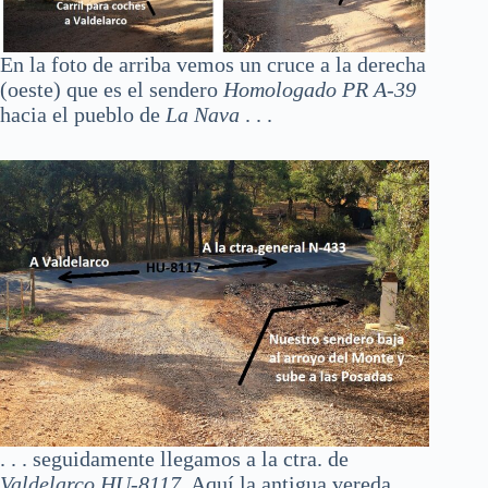
En la foto de arriba vemos un cruce a la derecha
(oeste) que es el sendero
Homologado PR A-39
hacia el pueblo de
La Nava
. . .
. . . seguidamente llegamos a la ctra. de
Valdelarco HU-8117
. Aquí la antigua vereda,