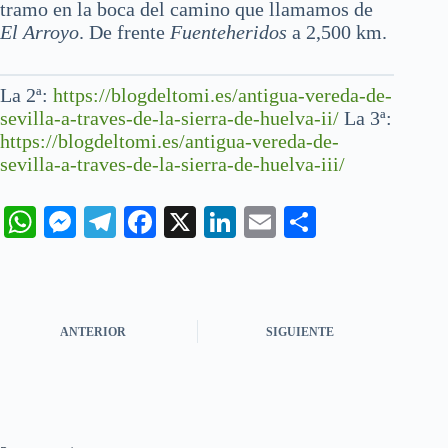
tramo en la boca del camino que llamamos de
El Arroyo
. De frente
Fuenteheridos
a 2,500 km.
La 2ª:
https://blogdeltomi.es/antigua-vereda-de-
sevilla-a-traves-de-la-sierra-de-huelva-ii/
La 3ª:
https://blogdeltomi.es/antigua-vereda-de-
sevilla-a-traves-de-la-sierra-de-huelva-iii/
W
M
Te
Fa
X
Li
E
C
ha
es
le
ce
nk
m
o
ts
se
gr
bo
ed
ail
m
A
ng
a
ok
In
pa
ANTERIOR
SIGUIENTE
pp
er
m
rti
r