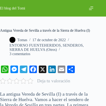
Saltar
al
El blog del Tomi
contenido
Antigua Vereda de Sevilla a través de la Sierra de Huelva (I)
Tomas
17 de octubre de 2022
ENTORNO FUENTEHERIDOS
,
SENDEROS
,
SIERRA DE HUELVA (Otros)
3 comentarios
W
M
Te
Fa
X
Li
E
C
ha
es
le
ce
nk
m
o
Deja tu valoración
ts
se
gr
bo
ed
ail
m
A
ng
a
ok
In
pa
La antigua Vereda de Sevilla (I) a través de la
pp
er
m
rti
Sierra de Huelva. Vamos a hacer el sendero de
la
Vereda de Sevilla
en tres partes. La primera