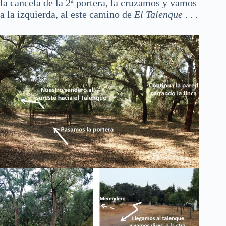
la cancela de la 2ª portera, la cruzamos y vamos
a la izquierda, al este camino de
El Talenque
. . .