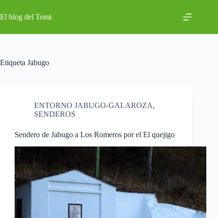
Saltar
al
El blog del Tomi
contenido
Etiqueta
Jabugo
ENTORNO JABUGO-GALAROZA
,
SENDEROS
Sendero de Jabugo a Los Romeros por el El quejigo