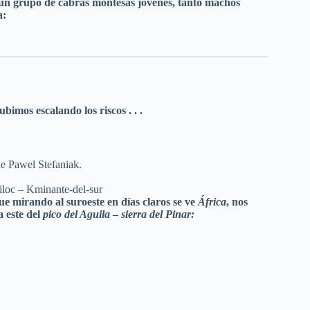
 un grupo de cabras montesas jóvenes, tanto machos
a:
bimos escalando los riscos . . .
 de Pawel Stefaniak.
kiloc – Kminante-del-sur
ue mirando al suroeste en días claros se ve
África
, nos
 este del
pico del Aguila
–
sierra del Pinar:
.