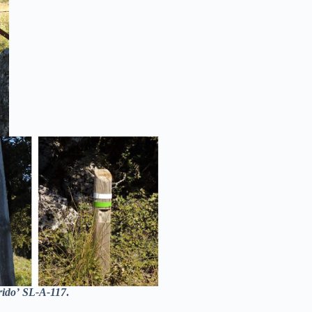
rido’
SL-A-117
.