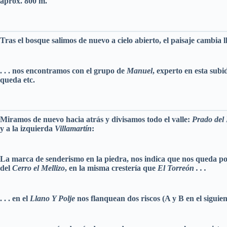
aprox. 800 m.
Tras el bosque salimos de nuevo a cielo abierto, el paisaje cambia l
. . . nos encontramos con el grupo de
Manuel
, experto en esta sub
queda etc.
Miramos de nuevo hacia atrás y divisamos todo el valle:
Prado del
y a la izquierda
Villamartín
:
La marca de senderismo en la piedra, nos indica que nos queda poc
del
Cerro el Mellizo
, en la misma crestería que
El Torreón . . .
. . . en el
Llano Y Polje
nos flanquean dos riscos (A y B en el siguien