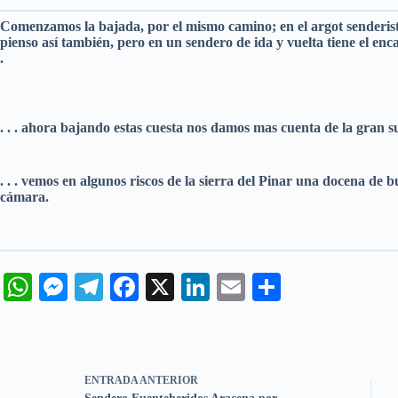
Comenzamos la bajada, por el mismo camino; en el argot senderist
pienso así también, pero en un sendero de ida y vuelta tiene el enca
.
. . . ahora bajando estas cuesta nos damos mas cuenta de la gran s
. . . vemos en algunos riscos de la sierra del Pinar una docena de 
cámara.
W
M
Te
Fa
X
Li
E
C
ha
es
le
ce
nk
m
o
ts
se
gr
bo
ed
ail
m
A
ng
a
ok
In
pa
ENTRADA
ANTERIOR