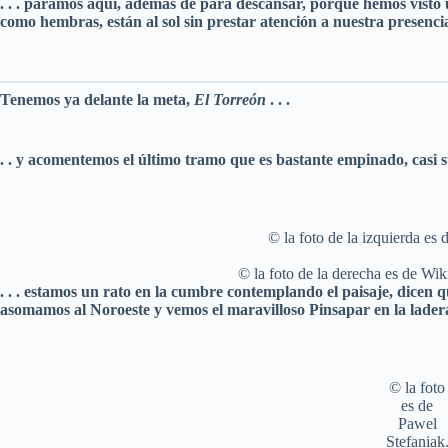
. . . paramos aquí, además de para descansar, porque hemos visto
como hembras, están al sol sin prestar atención a nuestra presenci
Tenemos ya delante la meta,
El Torreón
. . .
. . y acomentemos el último tramo que es bastante empinado, casi su
© la foto de la izquierda es
© la foto de la derecha es de Wi
. . . estamos un rato en la cumbre contemplando el paisaje, dicen q
asomamos al Noroeste y vemos el maravilloso Pinsapar en la ladera
© la foto
es de
Pawel
Stefaniak