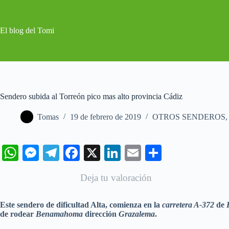
Saltar
al
contenido
El blog del Tomi
Sendero subida al Torreón pico mas alto provincia Cádiz
Tomas
19 de febrero de 2019
OTROS SENDEROS
W
M
Te
Fa
X
Li
E
C
ha
es
le
ce
nk
m
o
Deja tu valoración
ts
se
gr
bo
ed
ail
m
A
ng
a
ok
In
pa
Este sendero de dificultad Alta, comienza en la
carretera A-372
de
pp
er
m
rti
de rodear
Benamahoma
dirección
Grazalema
.