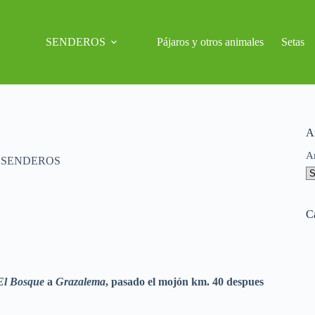
SENDEROS
Pájaros y otros animales
Setas
A
A
,
SENDEROS
C
El Bosque
a
Grazalema
, pasado el mojón km. 40 despues