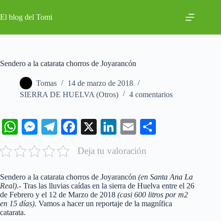
Saltar
al
El blog del Tomi
contenido
Sendero a la catarata chorros de Joyarancón
Tomas
14 de marzo de 2018
SIERRA DE HUELVA (Otros)
4 comentarios
W
M
Te
Fa
X
Li
E
C
ha
es
le
ce
nk
m
o
Deja tu valoración
ts
se
gr
bo
ed
ail
m
A
ng
a
ok
In
pa
Sendero a la catarata chorros de Joyarancón
(en Santa Ana La
pp
er
m
rti
Real)
.- Tras las lluvias caídas en la sierra de Huelva entre el 26
de Febrero y el 12 de Marzo de 2018
(casi 600 litros por m2
r
en 15 días).
Vamos a hacer un reportaje de la magnífica
catarata.