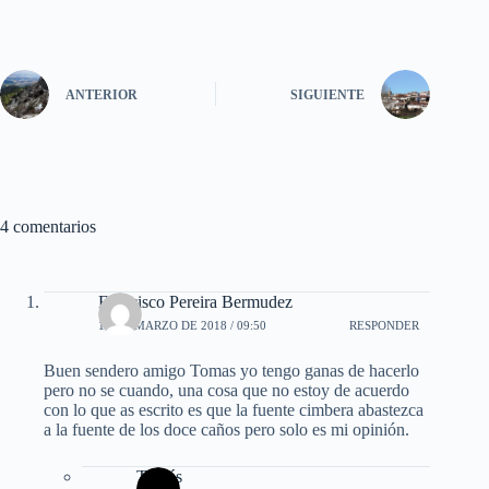
ha
es
le
ce
nk
m
o
ts
se
gr
bo
ed
ail
m
A
ng
a
ok
In
pa
ANTERIOR
SIGUIENTE
pp
er
m
rti
r
4 comentarios
Francisco Pereira Bermudez
15 DE MARZO DE 2018 / 09:50
RESPONDER
Buen sendero amigo Tomas yo tengo ganas de hacerlo
pero no se cuando, una cosa que no estoy de acuerdo
con lo que as escrito es que la fuente cimbera abastezca
a la fuente de los doce caños pero solo es mi opinión.
Tomás