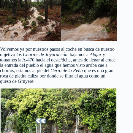
Volvemos ya por nuestros pasos al coche en busca de nuestro
objetivo
los Chorros de Joyarancón,
bajamos a
Alajar
y
tomamos la A-470 hacia el oeste/dcha, antes de llegar al cruce
la entrada del pueblo el agua que hemos visto arriba cae a
chorros, estamos al pie del
Cerro de la Peña
que es una gran
roca de piedra caliza por donde se filtra el agua como un
queso de Gruyere: