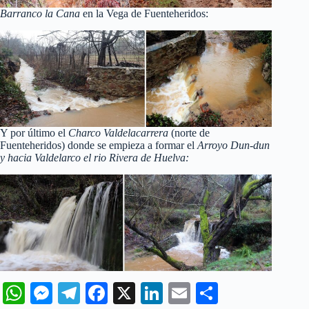
Barranco la Cana
en la Vega de Fuenteheridos:
Y por último el
Charco Valdelacarrera
(norte de
Fuenteheridos) donde se empieza a formar el
Arroyo Dun-dun
y hacia Valdelarco el rio Rivera de Huelva:
W
M
Te
Fa
X
Li
E
C