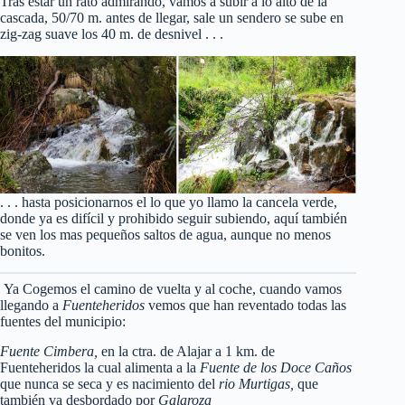
Tras estar un rato admirando, vamos a subir a lo alto de la
cascada, 50/70 m. antes de llegar, sale un sendero se sube en
zig-zag suave los 40 m. de desnivel . . .
. . . hasta posicionarnos el lo que yo llamo la cancela verde,
donde ya es difícil y prohibido seguir subiendo, aquí también
se ven los mas pequeños saltos de agua, aunque no menos
bonitos.
Ya Cogemos el camino de vuelta y al coche, cuando vamos
llegando a
Fuenteheridos
vemos que han reventado todas las
fuentes del municipio:
Fuente Cimbera,
en la ctra. de Alajar a 1 km. de
Fuenteheridos la cual alimenta a la
Fuente de los Doce Caños
que nunca se seca y es nacimiento del
rio Murtigas,
que
también va desbordado por
Galaroza