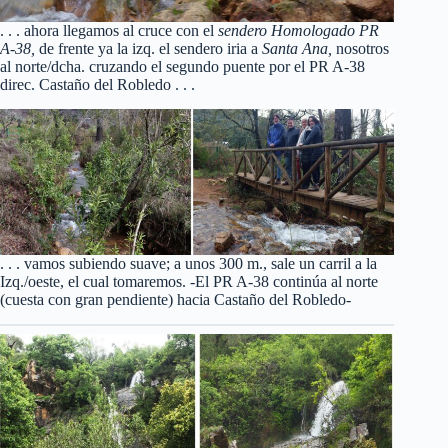
. . . ahora llegamos al cruce con el
sendero Homologado PR
A-38,
de frente ya la izq. el sendero iria a
Santa Ana,
nosotros
al norte/dcha. cruzando el segundo puente por el PR A-38
direc. Castaño del Robledo . . .
. . . vamos subiendo suave; a unos 300 m., sale un carril a la
Izq./oeste, el cual tomaremos. -El PR A-38 continúa al norte
(cuesta con gran pendiente) hacia Castaño del Robledo-