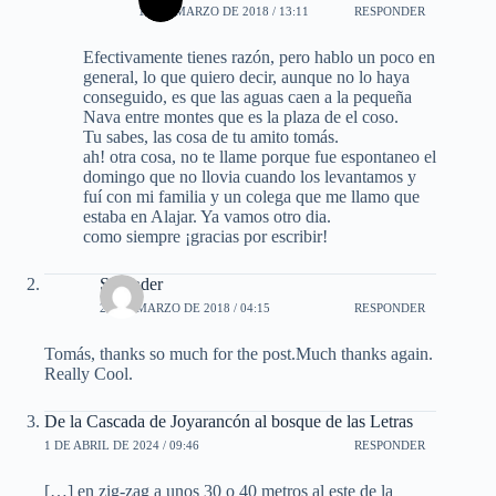
15 DE MARZO DE 2018 / 13:11
RESPONDER
Efectivamente tienes razón, pero hablo un poco en
general, lo que quiero decir, aunque no lo haya
conseguido, es que las aguas caen a la pequeña
Nava entre montes que es la plaza de el coso.
Tu sabes, las cosa de tu amito tomás.
ah! otra cosa, no te llame porque fue espontaneo el
domingo que no llovia cuando los levantamos y
fuí con mi familia y un colega que me llamo que
estaba en Alajar. Ya vamos otro dia.
como siempre ¡gracias por escribir!
Surender
22 DE MARZO DE 2018 / 04:15
RESPONDER
Tomás, thanks so much for the post.Much thanks again.
Really Cool.
De la Cascada de Joyarancón al bosque de las Letras
1 DE ABRIL DE 2024 / 09:46
RESPONDER
[…] en zig-zag a unos 30 o 40 metros al este de la