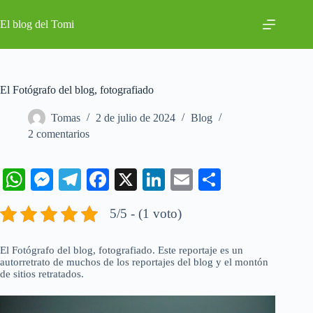
Saltar
al
El blog del Tomi
contenido
El Fotógrafo del blog, fotografiado
Tomas
2 de julio de 2024
Blog
2 comentarios
W
M
Te
Fa
X
Li
E
C
ha
es
le
ce
nk
m
o
5/5 - (1 voto)
ts
se
gr
bo
ed
ail
m
A
ng
a
ok
In
pa
El Fotógrafo del blog, fotografiado. Este reportaje es un
autorretrato de muchos de los reportajes del blog y el montón
pp
er
m
rti
de sitios retratados.
r