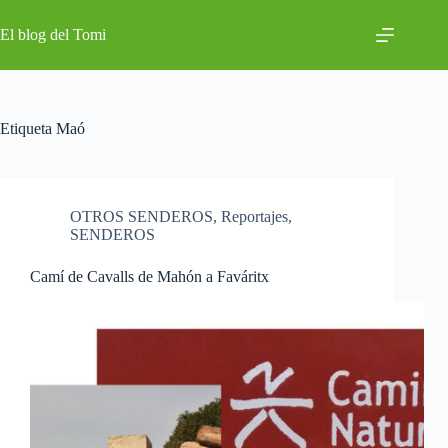
Saltar
al
El blog del Tomi
contenido
Etiqueta
Maó
OTROS SENDEROS
,
Reportajes
,
SENDEROS
Camí de Cavalls de Mahón a Faváritx