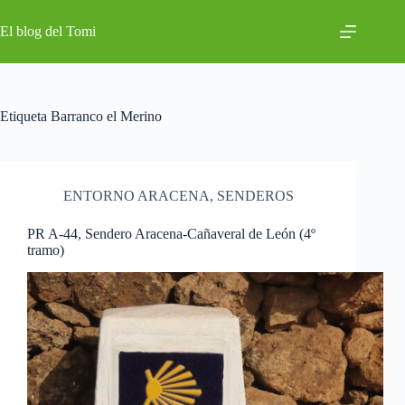
Saltar
al
El blog del Tomi
contenido
Etiqueta
Barranco el Merino
ENTORNO ARACENA
,
SENDEROS
PR A-44, Sendero Aracena-Cañaveral de León (4º
tramo)