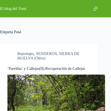
Saltar
al
El blog del Tomi
contenido
Etiqueta
Pasá
Reportajes
,
SENDEROS
,
SIERRA DE
HUELVA (Otros)
‘Paerillas’ y Callejas(II)-Recuperación de Callejas