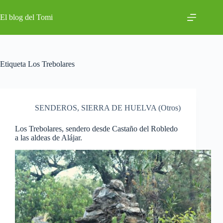
Saltar
al
El blog del Tomi
contenido
Etiqueta
Los Trebolares
SENDEROS
,
SIERRA DE HUELVA (Otros)
Los Trebolares, sendero desde Castaño del Robledo
a las aldeas de Alájar.