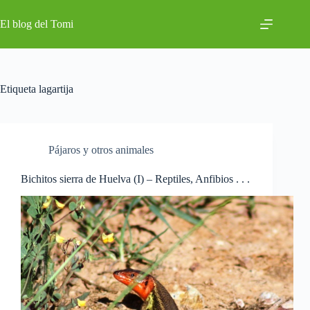
Saltar
al
El blog del Tomi
contenido
Etiqueta
lagartija
Pájaros y otros animales
Bichitos sierra de Huelva (I) – Reptiles, Anfibios . . .