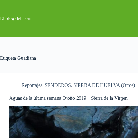
Saltar
al
contenido
El blog del Tomi
Etiqueta
Guadiana
Reportajes
,
SENDEROS
,
SIERRA DE HUELVA (Otros)
Aguas de la última semana Otoño-2019 – Sierra de la Virgen