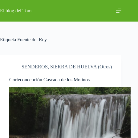
Saltar
al
El blog del Tomi
contenido
Etiqueta
Fuente del Rey
SENDEROS
,
SIERRA DE HUELVA (Otros)
Corteconcepción Cascada de los Molinos